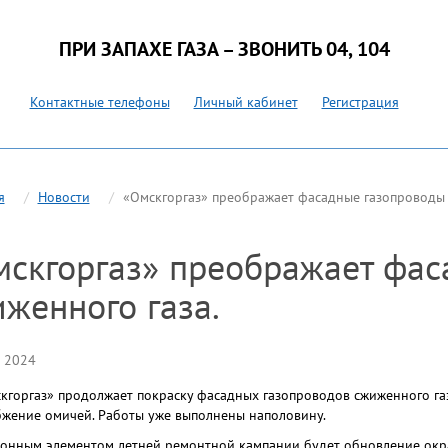
ПРИ ЗАПАХЕ ГАЗА – ЗВОНИТЬ 04, 104
Контактные телефоны
Личный кабинет
Регистрация
я
Новости
«Омскгоргаз» преображает фасадные газопроводы 
мскгоргаз» преображает фас
женного газа.
 2024
кгоргаз» продолжает покраску фасадных газопроводов сжиженного газ
бжение омичей. Работы уже выполнены наполовину.
онным элементом летней ремонтной кампании будет обновление окра