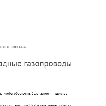
сжиженного газа.
адные газопроводы
а, чтобы обеспечить безопасное и надежное
ски газопроводов. На фасадах домов покраска