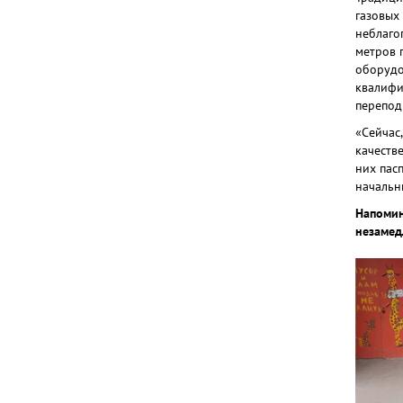
газовых
неблаго
метров 
оборудо
квалифи
перепод
«Сейчас
качеств
них пасп
начальн
Напомин
незамед