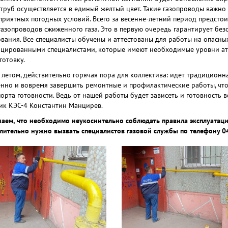
 труб осуществляется в единый желтый цвет. Такие газопроводы важн
приятных погодных условий. Всего за весенне-летний период предстоит
газопроводов сжиженного газа. Это в первую очередь гарантирует без
вания. Все специалисты обучены и аттестованы для работы на опасны
цированными специалистами, которые имеют необходимые уровни атт
готовку.
, летом, действительно горячая пора для коллектива: идет традиционн
енно и вовремя завершить ремонтные и профилактические работы, чтоб
орта готовности. Ведь от нашей работы будет зависеть и готовность в
ик КЭС-4 Константин Манцирев.
аем, что необходимо неукоснительно соблюдать правила эксплуатации
лительно нужно вызвать специалистов газовой службы по телефону 04